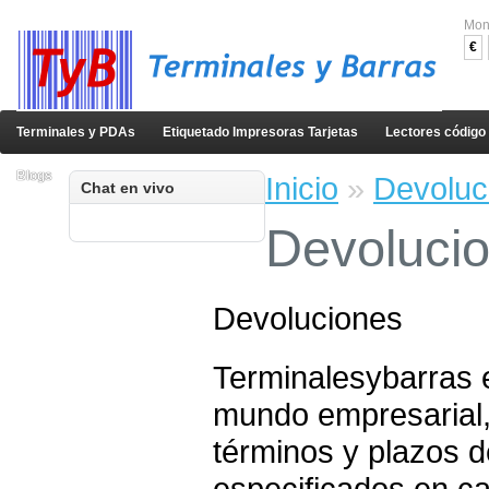
Mon
€
Terminales y PDAs
Etiquetado Impresoras Tarjetas
Lectores código
Blogs
Inicio
»
Devoluc
Chat en vivo
Devoluci
Devoluciones
Terminalesybarras e
mundo empresarial, 
términos y plazos d
especificados en ca