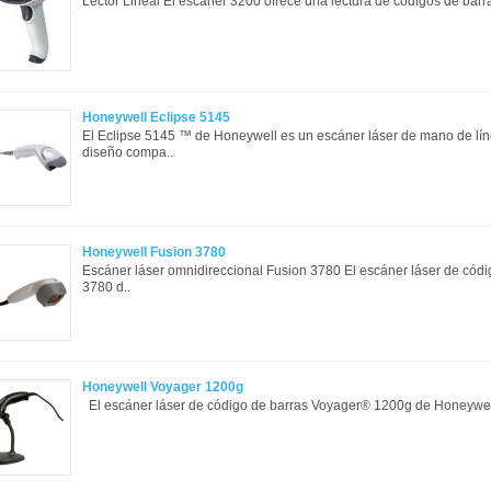
Lector Lineal El escáner 3200 ofrece una lectura de códigos de barras
Honeywell Eclipse 5145
El Eclipse 5145 ™ de Honeywell es un escáner láser de mano de lín
diseño compa..
Honeywell Fusion 3780
Escáner láser omnidireccional Fusion 3780 El escáner láser de cód
3780 d..
Honeywell Voyager 1200g
El escáner láser de código de barras Voyager® 1200g de Honeywell 