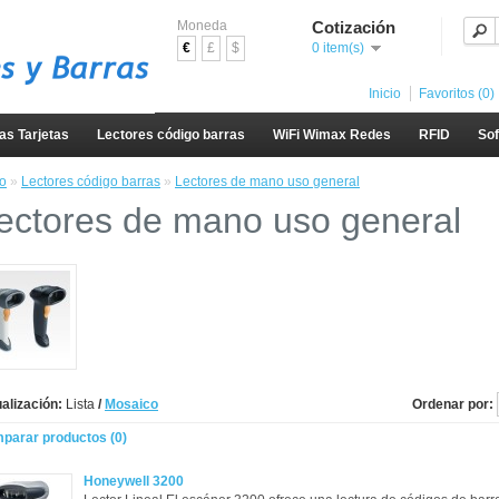
Moneda
Cotización
€
£
$
0 item(s)
Inicio
Favoritos (0)
as Tarjetas
Lectores código barras
WiFi Wimax Redes
RFID
So
io
»
Lectores código barras
»
Lectores de mano uso general
ectores de mano uso general
alización:
Lista
/
Mosaico
Ordenar por:
parar productos (0)
Honeywell 3200