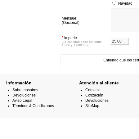
Navidad
Mensaje:
(Opcional)
*
Importe:
(La cantidad debe ser entre
1.00€ y 1,000.00€)
Entiendo que los cer
Información
Atención al cliente
Sobre nosotros
Contacto
Devoluciones
Cotización
Aviso Legal
Devoluciones
Términos & Condiciones
SiteMap