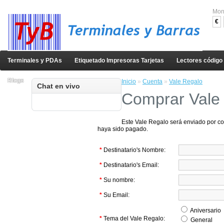
Mon
€
Terminales y PDAs
Etiquetado Impresoras Tarjetas
Lectores código
Blogs
Inicio
»
Cuenta
»
Vale Regalo
Chat en vivo
Comprar Vale
Este Vale Regalo será enviado por co
haya sido pagado.
*
Destinatario's Nombre:
*
Destinatario's Email:
*
Su nombre:
*
Su Email:
Aniversario
*
Tema del Vale Regalo:
General