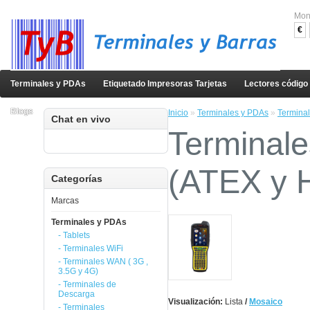
Mon
€
Terminales y PDAs
Etiquetado Impresoras Tarjetas
Lectores código
Blogs
Inicio
»
Terminales y PDAs
»
Terminal
Chat en vivo
Terminale
(ATEX y 
Categorías
Marcas
Terminales y PDAs
- Tablets
- Terminales WiFi
- Terminales WAN ( 3G ,
3.5G y 4G)
- Terminales de
Descarga
Visualización:
Lista
/
Mosaico
- Terminales