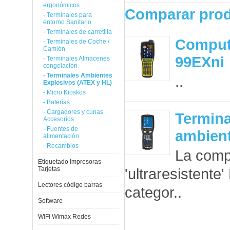
ergonómicos
Comparar prod
- Terminales para
entorno Sanitario
- Terminales de carretilla
Computa
- Terminales de Coche /
Camión
99EXni
- Terminales Almacenes
congelación
- Terminales Ambientes
..
Explosivos (ATEX y HL)
- Micro Kioskos
- Baterías
- Cargadores y cunas
Termina
Accesorios
- Fuentes de
ambient
alimentación
- Recambios
La comp
Etiquetado Impresoras
Tarjetas
'ultraresistent
Lectores código barras
categor..
Software
WiFi Wimax Redes