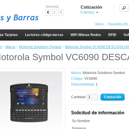
Moneda
Cotización
€
£
$
0 item(s)
Inicio
Favoritos (0)
as Tarjetas
Lectores código barras
WiFi Wimax Redes
RFID
So
io
»
Marca
»
Motorola Solutions-Symbol
»
Motorola Symbol VC6090 DESCATALO
otorola Symbol VC6090 DE
Marca:
Motorola Solutions-Symbol
Código:
VC6090
Disponibilidad:
1
Cantidad:
-
Solicitud de información
Su Nombre
Empresa