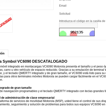
Email
Solicitud
Introduzca el código en la casilla de
ión
la Symbol VC6090 DESCATALOGADO
l móvil integrado en montacargas VC6090 Motorola presenta el tamaño y el peso ó
s, carro u otro vehículo de espacio reducido. Gracias a su emulación de terminal 
e, y el teclado QWERTY integrado y de gran tamaño, el VC6090 está listo para su 
das para otros terminales móviles Motorola se pueden cargar fácilmente en el VC609
ón.
ntegrado de gran tamaño
 de navegación programables y el teclado QWERTY integrado con teclas grandes fa
d de administración de clase empresarial
aforma de servicios de movilidad Motorola (MSP), usted tiene el control de sus disp
amiento, seguimiento y solución de problemas para todos sus equipos VC6090 en 