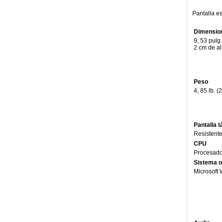
Pantalla e
Dimensio
9, 53 pulg
2 cm de al
Peso
4, 85 lb. (2
Pantalla tá
Resistent
CPU
Procesad
Sistema o
Microsoft 