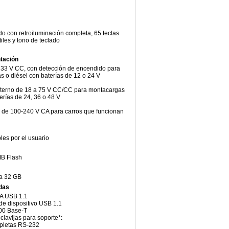
 con retroiluminación completa, 65 teclas
iles y tono de teclado
tación
 33 V CC, con detección de encendido para
 o diésel con baterías de 12 o 24 V
terno de 18 a 75 V CC/CC para montacargas
terías de 24, 36 o 48 V
 de 100-240 V CA para carros que funcionan
es por el usuario
B Flash
a 32 GB
idas
 A USB 1.1
 de dispositivo USB 1.1
100 Base-T
 clavijas para soporte*:
pletas RS-232