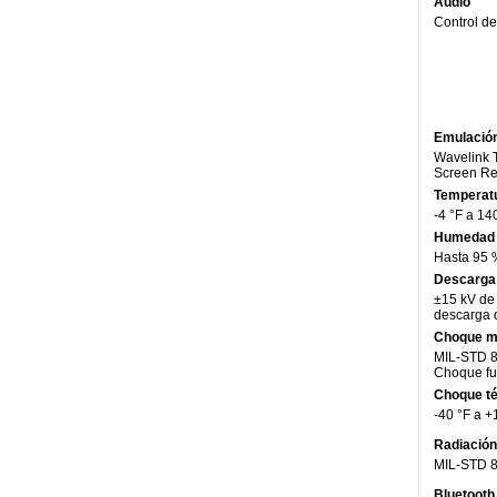
Audio
Control d
Emulación
Wavelink T
Screen Re
Temperatu
-4 °F a 14
Humedad
Hasta 95 
Descarga 
±15 kV de 
descarga d
Choque m
MIL-STD 8
Choque fu
Choque t
-40 °F a +
Radiación
MIL-STD 8
Bluetooth