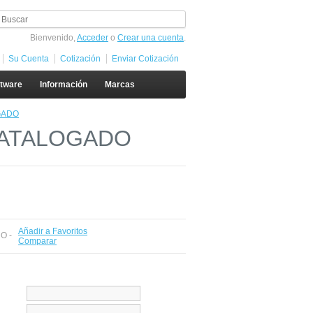
Bienvenido,
Acceder
o
Crear una cuenta
.
Su Cuenta
Cotización
Enviar Cotización
ftware
Información
Marcas
GADO
SCATALOGADO
Añadir a Favoritos
 O -
Comparar