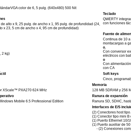
stándarVGA color de 6, 5 pulg. (640x480) 500 Nit
Teclado
nes
QWERTY integrado
con funciones táct
. de alto x 9, 25 pulg. de ancho x 1, 95 pulg. de profundidad (24,
to x 23, 5 cm de ancho x 4, 95 cm de profundidad)
Fuente de alimen
Continua de 10 a
montacargas a gas
o
,
Con conversor ex
, 2 kg)
eléctricos con ba
o
Con alimentación
con CA
ctil
Soft keys
e
Cinco, programabl
Memoria
or XScale™ PXA270 624 MHz
128 MB SDRAM y 256 M
perativo
Ranura de expansión
Windows Mobile 6.5 Professional Edition
Ranura SD, SDHC, hast
Interfaces de E/S inclu
(2) Conectores host tipo
(1) Conector tipo mini B
(1) Puerto Ethernet 10/
(1) Puerto auxiliar de 50
- (2) Conexiones com