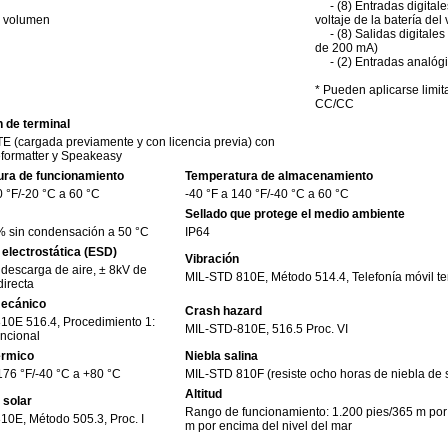
- (8) Entradas digitale
e volumen
voltaje de la batería del
- (8) Salidas digitales 
de 200 mA)
- (2) Entradas analógi
* Pueden aplicarse limit
CC/CC
 de terminal
E (cargada previamente y con licencia previa) con
formatter y Speakeasy
ra de funcionamiento
Temperatura de almacenamiento
0 °F/-20 °C a 60 °C
-40 °F a 140 °F/-40 °C a 60 °C
Sellado que protege el medio ambiente
% sin condensación a 50 °C
IP64
electrostática (ESD)
Vibración
descarga de aire, ± 8kV de
MIL-STD 810E, Método 514.4, Telefonía móvil terr
irecta
ecánico
Crash hazard
10E 516.4, Procedimiento 1:
MIL-STD-810E, 516.5 Proc. VI
ncional
érmico
Niebla salina
176 °F/-40 °C a +80 °C
MIL-STD 810F (resiste ocho horas de niebla de s
Altitud
 solar
Rango de funcionamiento: 1.200 pies/365 m por 
10E, Método 505.3, Proc. I
m por encima del nivel del mar