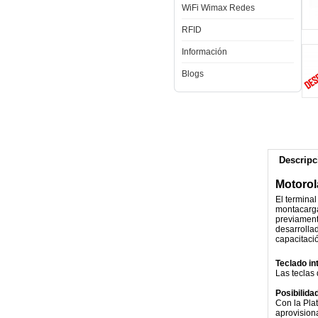
WiFi Wimax Redes
RFID
Información
Blogs
Descripc
Motoro
El termina
montacarga
previament
desarrolla
capacitaci
Teclado i
Las teclas
Posibilida
Con la Plat
aprovision