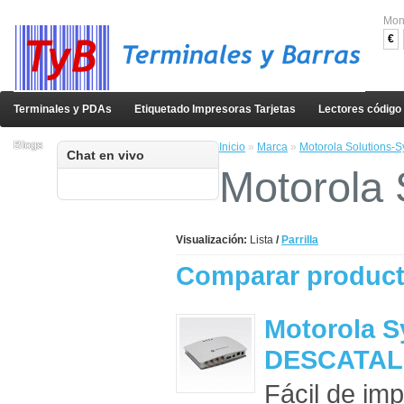
Mon
€
Terminales y PDAs
Etiquetado Impresoras Tarjetas
Lectores código
Blogs
Inicio
»
Marca
»
Motorola Solutions-
Chat en vivo
Motorola 
Visualización:
Lista
/
Parrilla
Comparar product
Motorola 
DESCATA
Fácil de imp