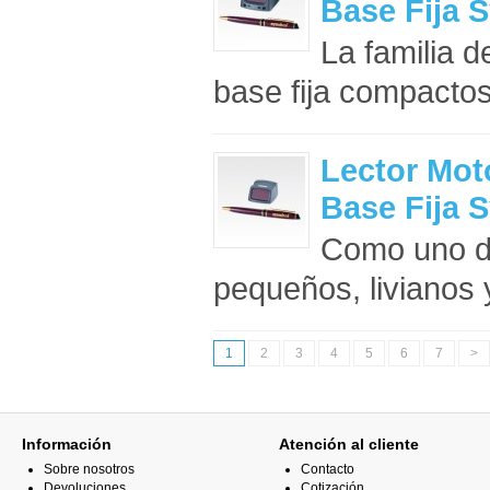
Base Fija 
La familia 
base fija compactos
Lector Mot
Base Fija 
Como uno de
pequeños, livianos y
1
2
3
4
5
6
7
>
Información
Atención al cliente
Sobre nosotros
Contacto
Devoluciones
Cotización