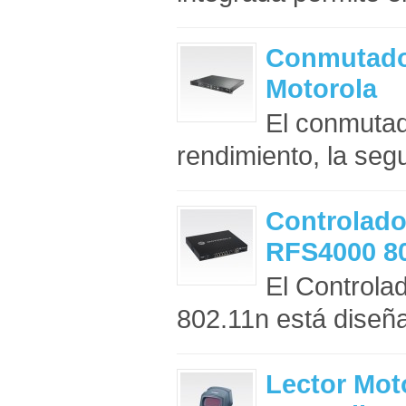
Conmutador
Motorola
El conmutad
rendimiento, la segu
Controlado
RFS4000 80
El Controla
802.11n está diseña
Lector Mot