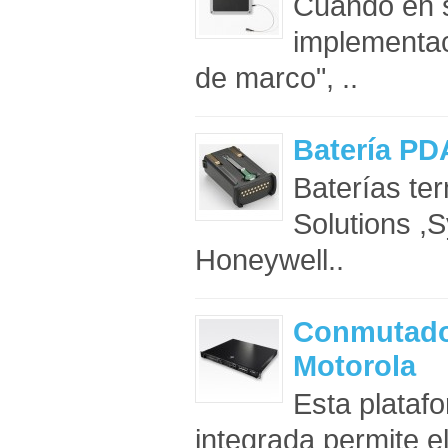
Cuando en s
implementac
de marco", ..
Batería PD
Baterías te
Solutions ,
Honeywell..
Conmutador
Motorola
Esta plataf
integrada permite el