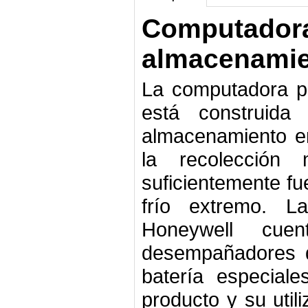
Computadora 
almacenamie
La computadora po
está construida
almacenamiento en 
la recolección
suficientemente fu
frío extremo. L
Honeywell cue
desempañadores d
batería especiale
producto y su util