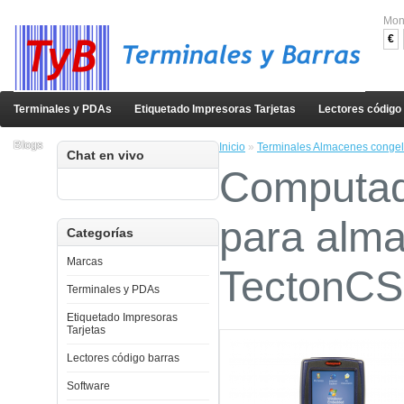
Mon
€
Terminales y PDAs
Etiquetado Impresoras Tarjetas
Lectores código
Blogs
Inicio
»
Terminales Almacenes congel
Chat en vivo
Computado
para alma
Categorías
Marcas
TectonCS
Terminales y PDAs
Etiquetado Impresoras
Tarjetas
Lectores código barras
Software